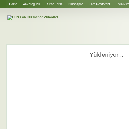
Home
Ankaragücü
Bursa Tarihi
Bursaspor
Cafe Restorant
Etkinlikler
Yükleniyor...