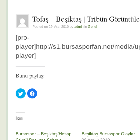
Tofaş – Beşiktaş | Tribün Görüntüle
Posted on 29. Ara, 2010 by
admin
in
Genel
[pro-
player]http://s1.bursasporfan.net/media
player]
Bunu paylaş:
Twitter
Facebook'ta
üzerinde
paylaşmak
paylaşmak
için
için
tıklayın
tıklayın
(Yeni
(Yeni
pencerede
pencerede
açılır)
açılır)
İlgili
Bursaspor – Beşiktaş[Hesap
Beşiktaş Bursaspor Olaylar