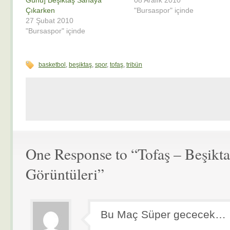
Günü] Beşiktaş Sahaya
08 Aralık 2010
Çıkarken
"Bursaspor" içinde
27 Şubat 2010
"Bursaspor" içinde
basketbol
,
beşiktaş
,
spor
,
tofaş
,
tribün
One Response to “Tofaş – Beşikta
Görüntüleri”
Bu Maç Süper gececek…