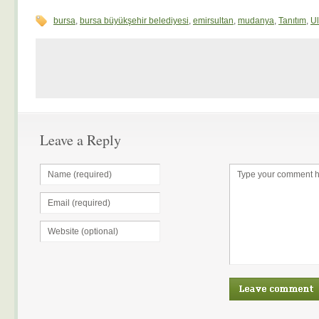
bursa
,
bursa büyükşehir belediyesi
,
emirsultan
,
mudanya
,
Tanıtım
,
U
Leave a Reply