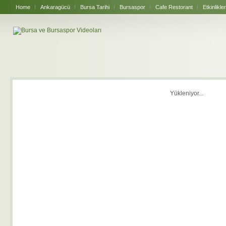
Home
Ankaragücü
Bursa Tarihi
Bursaspor
Cafe Restorant
Etkinlikler
Yükleniyor...