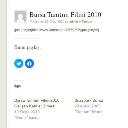
Bursa Tanıtım Filmi 2010
Posted on 12. Oca, 2010 by
admin
in
Tanıtım
[pro-player]http://www.vimeo.com/8679796[/pro-player]
Bunu paylaş:
Twitter
Facebook'ta
üzerinde
paylaşmak
paylaşmak
için
için
tıklayın
tıklayın
(Yeni
(Yeni
pencerede
pencerede
açılır)
açılır)
İlgili
Bursa Tanıtım Filmi 2010
Buzzpark Bursa
Gelişen Kentler Zirvesi
24 Aralık 2009
12 Ocak 2010
"Tanıtım" içinde
"Genel" içinde